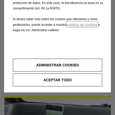
protección de datos. En este caso, la transferencia se basa en su
consentimiento (art. 49.1a RGPD).
Si desea saber más sobre las cookies que utilizamos y cómo
política de cookies
gestionarlas, puede acceder a nuestra
o
haga clic en ' Administrar cokkies'.
OPEL ROCKS - E. 100% OTRA
COSA
ADMINISTRAR COOKIES
Diseño audaz y con su opel Vizor Led frontal, ideales
ACEPTAR TODO
para todos tus trayectos.