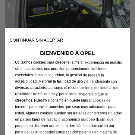
CONTINUAR SIN ACEPTAR →
BIENVENIDO A OPEL
Utilizamos cookies para ofrecerle la mejor experiencia en nuestro
INCREÍBLEMENTE ESPACIOSO
sitio. Las cookies nos permiten proporcionarle funciones
esenciales como la seguridad, la gestión de redes y la
accesibilidad. Mejoran la facilidad de uso y el rendimiento con
Un interior confortable con dos asientos y un espacio
diversas características como el reconocimiento del idioma, los
de carga de 63L junto con un gacho para tus maletas.
resultados de búsqueda y, por lo tanto, mejoran lo que le
ofrecemos. Nuestro sitio también puede utilizar cookies de
terceros para enviar anuncios que sean más adecuados para
usted. Algunas cookies pueden ser tratadas por terceros situados
en países fuera del Espacio Económico Europeo (EEE), que
pueden no disponer aún de una decisión de adecuación por
parte de las autoridades europeas competentes en materia de