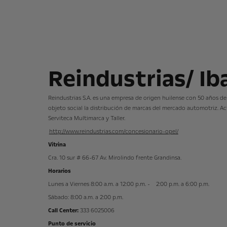
Reindustrias/ I
Reindustrias S.A. es una empresa de origen huilense con 50 años de
objeto social la distribución de marcas del mercado automotriz. A
Serviteca Multimarca y Taller.
http://www.reindustrias.com/concesionario-opel/
Vitrina
Cra. 10 sur # 66-67 Av. Mirolindo frente Grandinsa.
Horarios
Lunes a Viernes 8:00 a.m. a 12:00 p.m. - 2:00 p.m. a 6:00 p.m.
Sábado: 8:00 a.m. a 2:00 p.m.
Call Center:
333 6025006
Punto de servicio