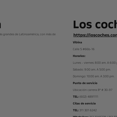
a
Los coch
https://loscoches.co
s grandes de Latinoamérica, con más de
Vitrina
Calle 5 #66b-16
Horarios:
Lunes - viernes: 8:00 am. A 6:00
Sábado: 9:00 am. A 5:00 pm.
Domingo: 10:00 am. A 3:00 pm.
Punto de servicio
Ubicación carrera 8ª # 30-97
TEL:
(602) 4891111
Citas de servicio
TEL:
311 301 6242