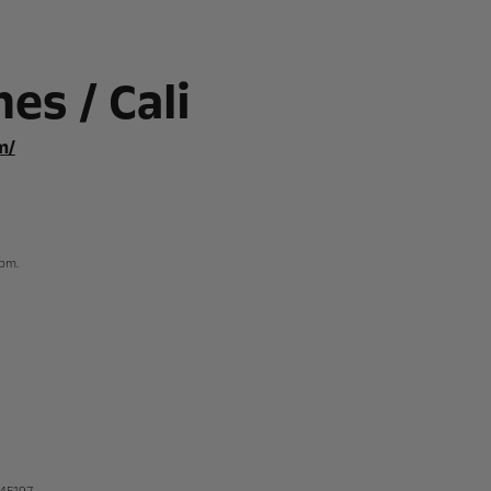
es / Cali
m/
 pm.