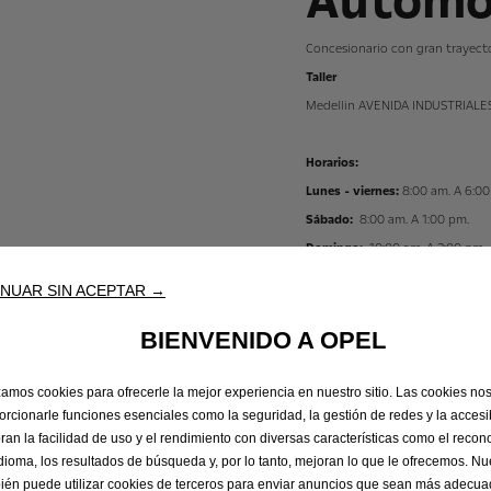
Automot
Concesionario con gran trayect
Taller
Medellin AVENIDA INDUSTRIALES
Horarios:
Lunes - viernes:
8:00 am. A 6:00
Sábado:
8:00 am. A 1:00 pm.
Domingo:
10:00 am. A 2:00 pm.
NUAR SIN ACEPTAR →
TEL:
604 448 2960
BIENVENIDO A OPEL
izamos cookies para ofrecerle la mejor experiencia en nuestro sitio. Las cookies no
orcionarle funciones esenciales como la seguridad, la gestión de redes y la accesib
ran la facilidad de uso y el rendimiento con diversas características como el recon
idioma, los resultados de búsqueda y, por lo tanto, mejoran lo que le ofrecemos. Nue
ién puede utilizar cookies de terceros para enviar anuncios que sean más adecu