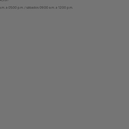
345197
.m. a 05:00 p.m. / sábados 09:00 a.m. a 12:00 p.m.