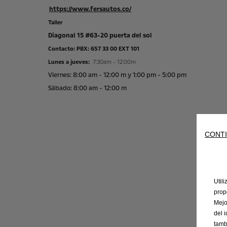
https://www.fersautos.co/
Taller
Diagonal 15 #63-20 puerta del sol
Contacto: PBX: 657 33 00 EXT 101
Lunes a jueves:
7:30am - 12:00m
Viernes: 8:00 am - 12:00 m y 1:00 pm - 5:00 pm
Sábado: 8:00 am - 12:00 m
CONTI
Util
prop
Mejo
del 
tamb