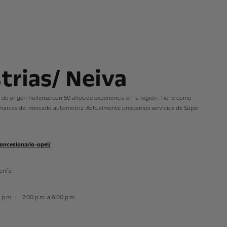
trias/ Neiva
a de origen huilense con 50 años de experiencia en la región. Tiene como
e marcas del mercado automotriz. Actualmente prestamos servicios de Súper
oncesionario-opel/
erife
0 p.m. - 2:00 p.m. a 6:00 p.m.