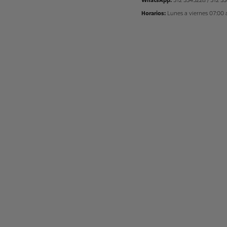
WhatsApp:
312 3345228 / 312 3
Horarios:
Lunes a viernes 07:00 a