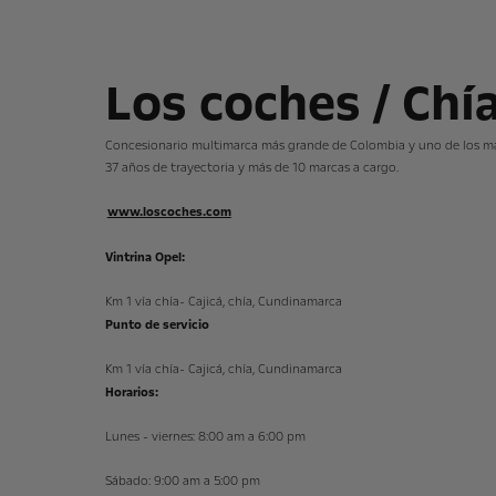
Los coches / Chí
Concesionario multimarca más grande de Colombia y uno de los má
37 años de trayectoria y más de 10 marcas a cargo.
www.loscoches.com
Vintrina Opel:
Km 1 vía chía- Cajicá, chía, Cundinamarca
Punto de servicio
Km 1 vía chía- Cajicá, chía, Cundinamarca
Horarios:
Lunes - viernes: 8:00 am a 6:00 pm
Sábado:
9:00 am a 5:00 pm