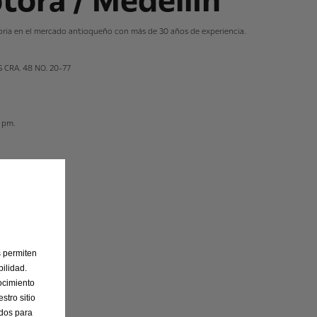
ora / Medellín
oria en el mercado antioqueño con más de 30 años de experiencia.
 CRA. 48 NO. 20-77
 pm.
s permiten
ilidad.
ocimiento
stro sitio
ados para