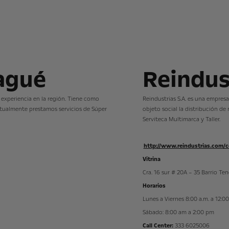
bagué
Reindus
 experiencia en la región. Tiene como
Reindustrias S.A. es una empres
ctualmente prestamos servicios de Súper
objeto social la distribución d
Serviteca Multimarca y Taller.
http://www.reindustrias.com/c
Vitrina
Cra. 16 sur # 20A – 35 Barrio Ten
Horarios
Lunes a Viernes 8:00 a.m. a 12:0
Sábado: 8:00 am a 2:00 pm
Call Center:
333 6025006