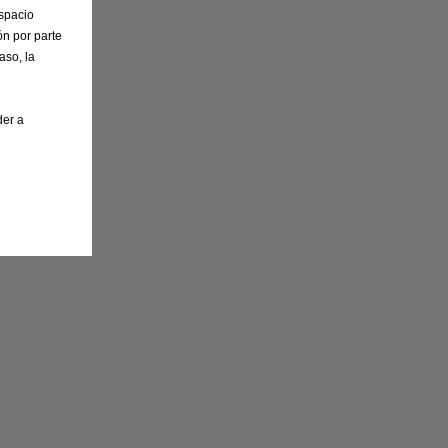
Espacio
n por parte
aso, la
der a