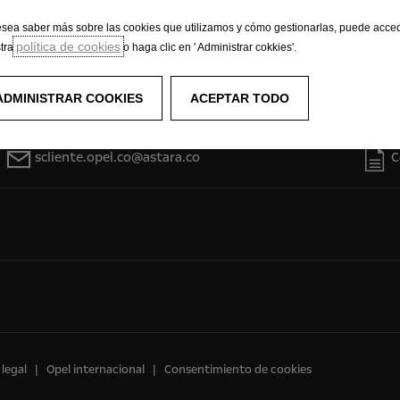
esea saber más sobre las cookies que utilizamos y cómo gestionarlas, puede acce
política de cookies
tra
o haga clic en ' Administrar cokkies'.
Solicíta una cita
ADMINISTRAR COOKIES
ACEPTAR TODO
scliente.opel.co@astara.co
C
legal
Opel internacional
Consentimiento de cookies