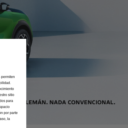
s permiten
ilidad.
ocimiento
stro sitio
ados para
Espacio
n por parte
aso, la