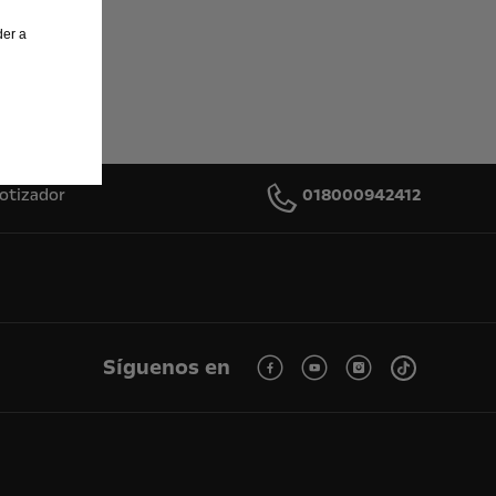
der a
otizador
018000942412
Síguenos en