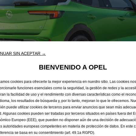
NUAR SIN ACEPTAR →
BIENVENIDO A OPEL
izamos cookies para ofrecerle la mejor experiencia en nuestro sitio. Las cookies no
orcionarle funciones esenciales como la seguridad, la gestión de redes y la accesib
ran la facilidad de uso y el rendimiento con diversas características como el recon
idioma, los resultados de búsqueda y, por lo tanto, mejoran lo que le ofrecemos. Nue
ién puede utilizar cookies de terceros para enviar anuncios que sean más adecu
d. Algunas cookies pueden ser tratadas por terceros situados en países fuera del 
ómico Europeo (EEE), que pueden no disponer aún de una decisión de adecuació
as autoridades europeas competentes en materia de protección de datos. En este c
sferencia se basa en su consentimiento (art. 49.1a RGPD).