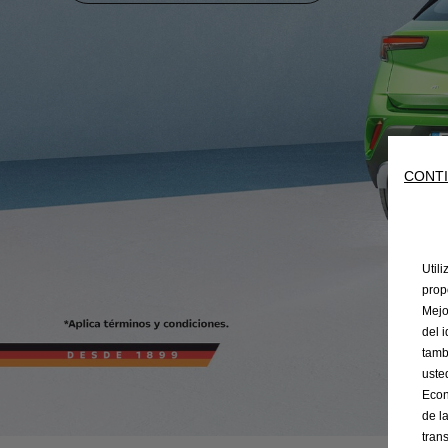
CONTI
Util
prop
Mejo
del 
tamb
uste
Econ
de l
tran